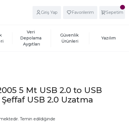
Giriş Yap
Favorilerim
Sepetim
Veri 
k 
Güvenlik 
Depolama 
Yazılım
ri
Ürünleri
Aygıtları
2005 5 Mt USB 2.0 to USB
i Şeffaf USB 2.0 Uzatma
mektedir. Temin edildiğinde