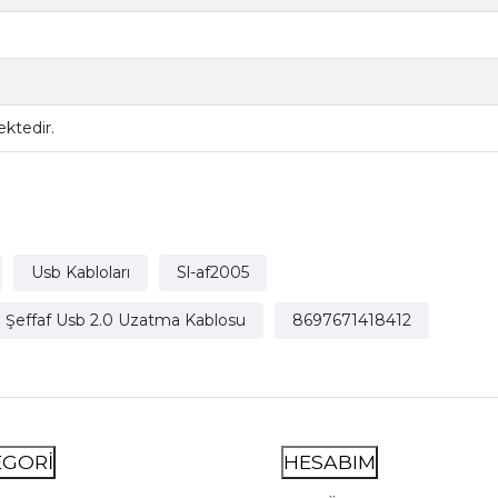
ktedir.
Usb Kabloları
Sl-af2005
şi Şeffaf Usb 2.0 Uzatma Kablosu
8697671418412
EGORİ
HESABIM