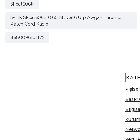
Sl-cat606tr
S-link Sl-cat606tr 0.60 Mt Cat6 Utp Awg24 Turuncu
Patch Cord Kablo
8680096101175
KAT
Kişisel
Baskı 
Bilgis
Kurum
Netwo
Veri D