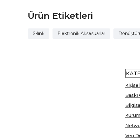
Ürün Etiketleri
S-lınk
Elektronik Aksesuarlar
Dönüştür
KAT
Kişisel
Baskı 
Bilgis
Kurum
Netwo
Veri D