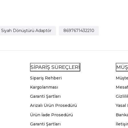
k Siyah Dönüştürü Adaptör
8697671432210
SİPARİŞ SÜREÇLERİ
MÜŞ
Sipariş Rehberi
Müşte
Kargolanması
Mesaf
Garanti Şartları
Gizlil
Arızalı Ürün Prosedürü
Yasal
Ürün İade Prosedürü
Banka
Garanti Şartları
İletiş