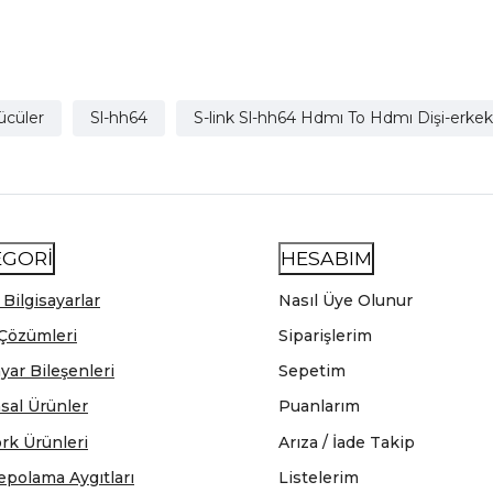
ücüler
Sl-hh64
S-link Sl-hh64 Hdmı To Hdmı Dişi-erke
EGORİ
HESABIM
 Bilgisayarlar
Nasıl Üye Olunur
Çözümleri
Siparişlerim
ayar Bileşenleri
Sepetim
sal Ürünler
Puanlarım
rk Ürünleri
Arıza / İade Takip
epolama Aygıtları
Listelerim