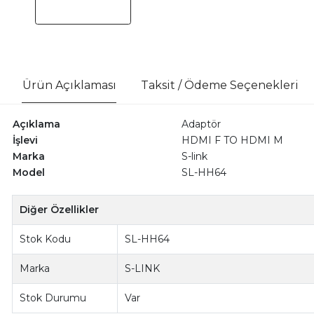
Ürün Açıklaması
Taksit / Ödeme Seçenekleri
Açıklama
Adaptör
İşlevi
HDMI F TO HDMI M
Marka
S-link
Model
SL-HH64
Diğer Özellikler
Stok Kodu
SL-HH64
Marka
S-LINK
Stok Durumu
Var