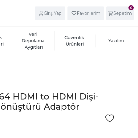
0
Giriş Yap
Favorilerim
Sepetim
Veri 
k 
Güvenlik 
Depolama 
Yazılım
ri
Ürünleri
Aygıtları
64 HDMI to HDMI Dişi-
Dönüştürü Adaptör