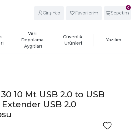
0
Giriş Yap
Favorilerim
Sepetim
Veri 
k 
Güvenlik 
Depolama 
Yazılım
ri
Ürünleri
Aygıtları
130 10 Mt USB 2.0 to USB
i Extender USB 2.0
osu