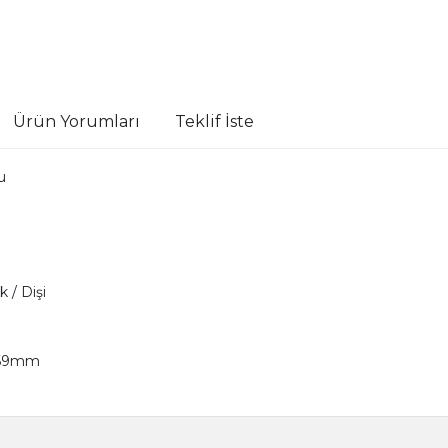
Ürün Yorumları
Teklif İste
u
 / Dişi
169mm