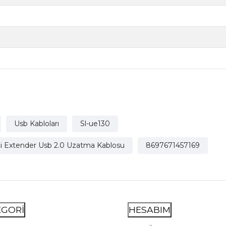
Usb Kabloları
Sl-ue130
işi Extender Usb 2.0 Uzatma Kablosu
8697671457169
EGORİ
HESABIM