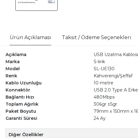
Ürün Açıklaması
Taksit / Ödeme Seçenekleri
Açıklama
USB Uzatma Kablos
Marka
S-link
Model
SL-UE130
Renk
Kahverengi/Şeffaf
Kablo Uzunluğu
10 metre
Konnektör
USB 2.0 Type A Erkek
Bağlantı Hızı
480Mbps
Toplam Ağırlık
306gr ±5gr
Paket Boyutu
79mm x 150mm x 
Garanti Süresi
24 Ay
Diğer Özellikler