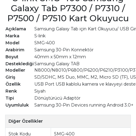
Galaxy Tab P7300 / P7310 /
P7500 / P7510 Kart Okuyucu
Açıklama
Samsung Galaxy Tab için Kart Okuyucu/ USB Gir
Marka
S-link
Model
SMG-400
Arabirim
Samsung 30-Pin Konnektör
Boyut
40mm x 50mm x 12mm
Desteklediği
Samsung Galaxy TAB
Modeller
N8000/N8010/P6800/P6200/P6210/P3100/P31
Giriş
SD/SDHC, MS Duo, MMC, M2, Micro SD (TF), U
Özellik
USB Port USB kablolu kamera ve klavyeyi deste
Renk
Siyah
Tipi
Dönüştürücü Adaptör
Uyumluluk
Samsung 30-Pin Devices running Android 3.0+
Diğer Özellikler
Stok Kodu
SMG-400