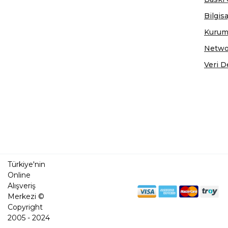
Bilgis
Kurum
Netwo
Veri D
Türkiye'nin
Online
Alışveriş
Merkezi ©
Copyright
2005 - 2024