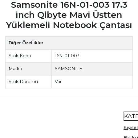
Samsonite 16N-01-003 17.3
inch Qibyte Mavi Üstten
Yüklemeli Notebook Çantası
Diğer Özellikler
Stok Kodu
16N-01-003
Marka
SAMSONITE
Stok Durumu
Var
KAT
Kişisel
Baskı 