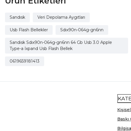
Ürün Etiketleri
Sandısk
Veri Depolama Aygıtları
Usb Flash Bellekler
Sdıx90n-064g-gn6nn
Sandisk Sdıx90n-064g-gn6nn 64 Gb Usb 3.0 Apple
Type-a İxpand Usb Flash Bellek
0619659181413
KAT
Kişisel
Baskı 
Bilgis