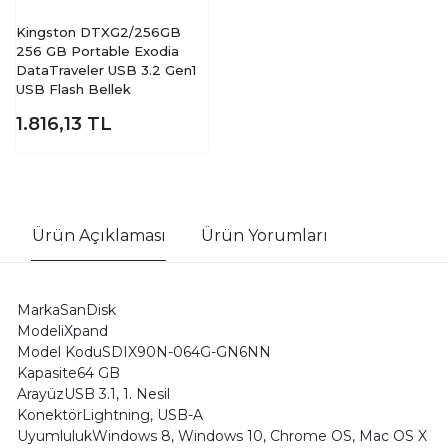
Kingston DTXG2/256GB
256 GB Portable Exodia
DataTraveler USB 3.2 Gen1
USB Flash Bellek
1.816,13
TL
Ürün Açıklaması
Ürün Yorumları
MarkaSanDisk
ModeliXpand
Model KoduSDIX90N-064G-GN6NN
Kapasite64 GB
ArayüzUSB 3.1, 1. Nesil
KonektörLightning, USB-A
UyumlulukWindows 8, Windows 10, Chrome OS, Mac OS X