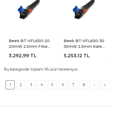
Beek BT-VFL650-20
Beek BT-VFL650-30
20mW 2.5mm Fiber
30mW 2.5mm Kalem
Kablo Uç ve Hata
Tipi Fiber Kablo
3.292,99
TL
5.253,12
TL
Tesbit Cihazı
Hata Tespit Cihazı
Bu kategoride toplam
95
ürün listeleniyor.
1
2
3
4
5
6
7
8
›
»