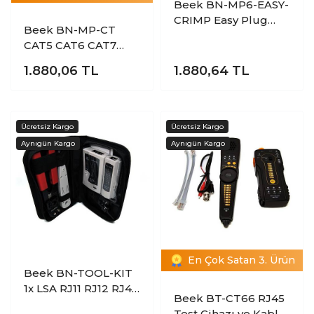
Beek BN-MP6-EASY-
CRIMP Easy Plug
Beek BN-MP-CT
Crimp Tool Pense
CAT5 CAT6 CAT7
RJ45 RJ11 Sıkma
1.880,06
TL
1.880,64
TL
Pensesi
En Çok Satan 3. Ürün
Beek BN-TOOL-KIT
1x LSA RJ11 RJ12 RJ45
Beek BT-CT66 RJ45
8P8C Test Aleti
Test Cihazı ve Kablo