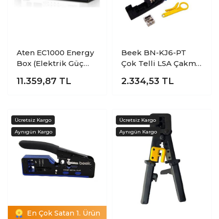
Aten EC1000 Energy
Beek BN-KJ6-PT
Box (Elektrik Güç
Çok Telli LSA Çakma
Dağıtım Üniteleri
Pensesi
11.359,87
TL
2.334,53
TL
için Kontrol Ünitesi
En Çok Satan 1. Ürün