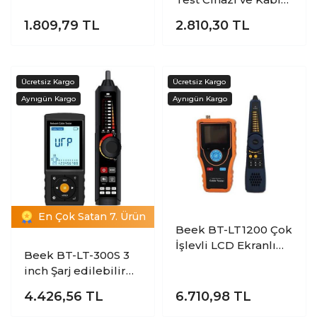
Bulucu
1.809,79
TL
2.810,30
TL
En Çok Satan 7. Ürün
Beek BT-LT1200 Çok
İşlevli LCD Ekranlı
Beek BT-LT-300S 3
Network Test Cihazı
inch Şarj edilebilir
RJ45 TDR Kablo
4.426,56
TL
6.710,98
TL
Bulucu Test C,ihazı