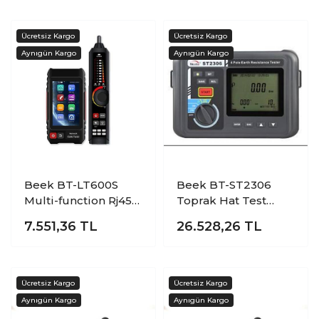
Beek BT-LT600S
Beek BT-ST2306
Multi-function Rj45
Toprak Hat Test
Fiber Network Cable
Cihazı
7.551,36
TL
26.528,26
TL
Tester