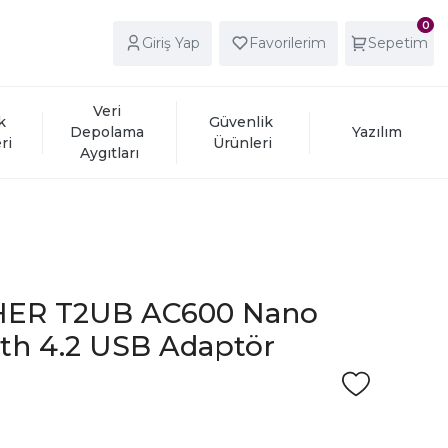
0
Giriş Yap
Favorilerim
Sepetim
Veri 
k 
Güvenlik 
Depolama 
Yazılım
ri
Ürünleri
Aygıtları
HER T2UB AC600 Nano
oth 4.2 USB Adaptör