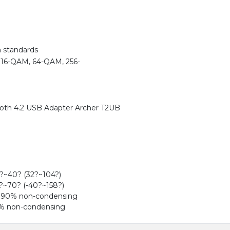
standards
16-QAM, 64-QAM, 256-
oth 4.2 USB Adapter Archer T2UB
?~40? (32?~104?)
?~70? (-40?~158?)
%~90% non-condensing
0% non-condensing