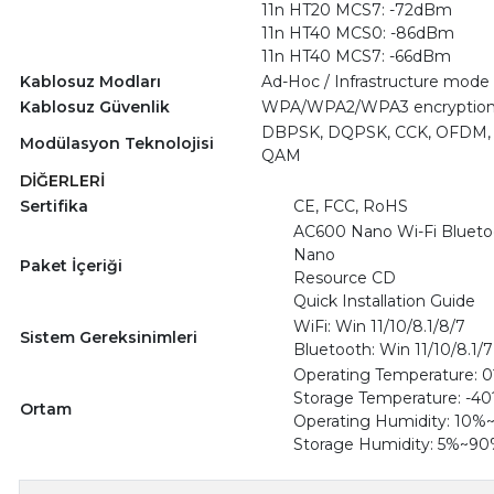
11n HT20 MCS7: -72dBm
11n HT40 MCS0: -86dBm
11n HT40 MCS7: -66dBm
Kablosuz Modları
Ad-Hoc / Infrastructure mode
Kablosuz Güvenlik
WPA/WPA2/WPA3 encryption 
DBPSK, DQPSK, CCK, OFDM, 
Modülasyon Teknolojisi
QAM
DİĞERLERİ
Sertifika
CE, FCC, RoHS
AC600 Nano Wi-Fi Blueto
Nano
Paket İçeriği
Resource CD
Quick Installation Guide
WiFi: Win 11/10/8.1/8/7
Sistem Gereksinimleri
Bluetooth: Win 11/10/8.1/7
Operating Temperature: 0
Storage Temperature: -40
Ortam
Operating Humidity: 10
Storage Humidity: 5%~9