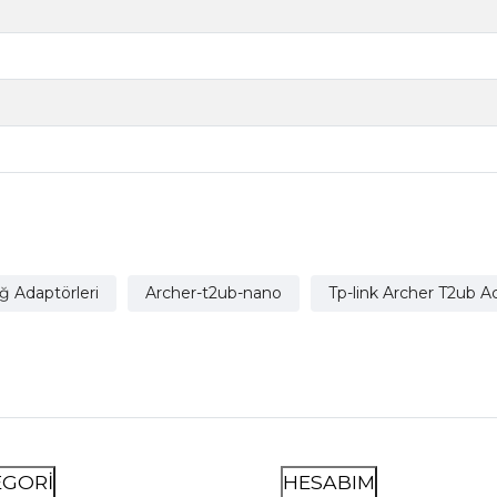
ğ Adaptörleri
Archer-t2ub-nano
Tp-link Archer T2ub 
EGORİ
HESABIM