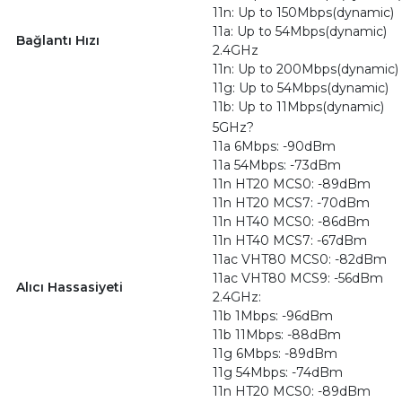
11n: Up to 150Mbps(dynamic)
11a: Up to 54Mbps(dynamic)
Bağlantı Hızı
2.4GHz
11n: Up to 200Mbps(dynamic)
11g: Up to 54Mbps(dynamic)
11b: Up to 11Mbps(dynamic)
5GHz?
11a 6Mbps: -90dBm
11a 54Mbps: -73dBm
11n HT20 MCS0: -89dBm
11n HT20 MCS7: -70dBm
11n HT40 MCS0: -86dBm
11n HT40 MCS7: -67dBm
11ac VHT80 MCS0: -82dBm
11ac VHT80 MCS9: -56dBm
Alıcı Hassasiyeti
2.4GHz:
11b 1Mbps: -96dBm
11b 11Mbps: -88dBm
11g 6Mbps: -89dBm
11g 54Mbps: -74dBm
11n HT20 MCS0: -89dBm