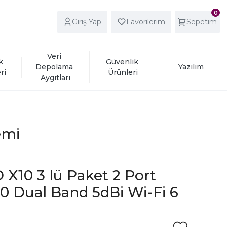
0
Giriş Yap
Favorilerim
Sepetim
Veri 
k 
Güvenlik 
Depolama 
Yazılım
ri
Ürünleri
Aygıtları
emi
X10 3 lü Paket 2 Port
0 Dual Band 5dBi Wi-Fi 6