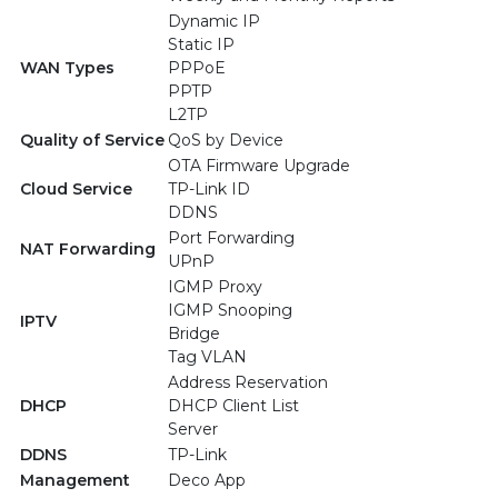
Dynamic IP
Static IP
WAN Types
PPPoE
PPTP
L2TP
Quality of Service
QoS by Device
OTA Firmware Upgrade
Cloud Service
TP-Link ID
DDNS
Port Forwarding
NAT Forwarding
UPnP
IGMP Proxy
IGMP Snooping
IPTV
Bridge
Tag VLAN
Address Reservation
DHCP
DHCP Client List
Server
DDNS
TP-Link
Management
Deco App