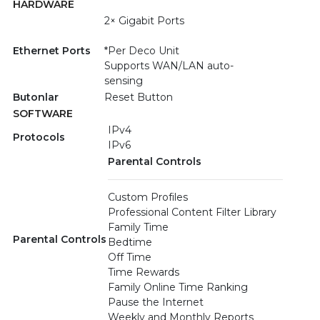
HARDWARE
2× Gigabit Ports
Ethernet Ports
*Per Deco Unit
Supports WAN/LAN auto-
sensing
Butonlar
Reset Button
SOFTWARE
IPv4
Protocols
IPv6
Parental Controls
Custom Profiles
Professional Content Filter Library
Family Time
Parental Controls
Bedtime
Off Time
Time Rewards
Family Online Time Ranking
Pause the Internet
Weekly and Monthly Reports