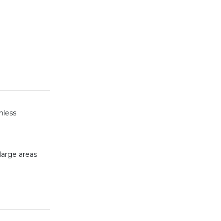
mless
large areas