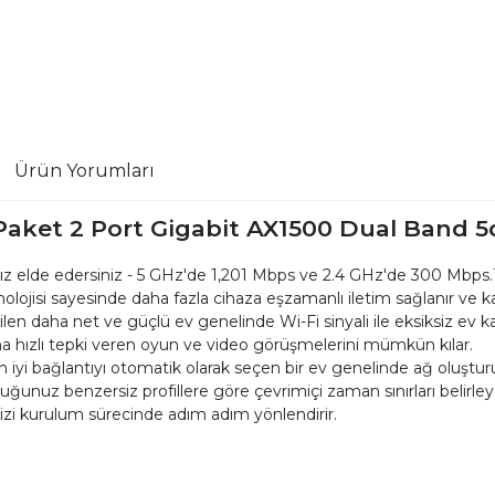
Ürün Yorumları
Paket 2 Port Gigabit AX1500 Dual Band 5d
hız elde edersiniz - 5 GHz'de 1,201 Mbps ve 2.4 GHz'de 300 Mbps.
i sayesinde daha fazla cihaza eşzamanlı iletim sağlanır ve kapasi
ilen daha net ve güçlü ev genelinde Wi-Fi sinyali ile eksiksiz ev ka
 hızlı tepki veren oyun ve video görüşmelerini mümkün kılar.
n iyi bağlantıyı otomatik olarak seçen bir ev genelinde ağ oluşturu
duğunuz benzersiz profillere göre çevrimiçi zaman sınırları belirley
zi kurulum sürecinde adım adım yönlendirir.