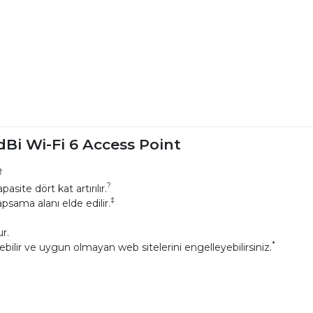
Bi Wi-Fi 6 Access Point
†
?
te dört kat artırılır.
‡
psama alanı elde edilir.
r.
*
ebilir ve uygun olmayan web sitelerini engelleyebilirsiniz.