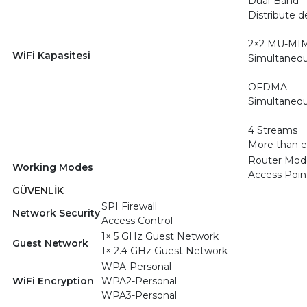
Dual-Band
Distribute d
2×2 MU-MI
WiFi Kapasitesi
Simultaneou
OFDMA
Simultaneou
4 Streams
More than e
Router Mod
Working Modes
Access Poi
GÜVENLİK
SPI Firewall
Network Security
Access Control
1× 5 GHz Guest Network
Guest Network
1× 2.4 GHz Guest Network
WPA-Personal
WiFi Encryption
WPA2-Personal
WPA3-Personal