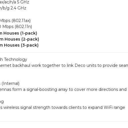
ax/ac/n/a 5 GHz
n/b/g 2.4 GHz
Mbps (802.11ax)
0 Mbps (802.11n)
m Houses (1-pack)
m Houses (2-pack)
m Houses (3-pack)
sh Technology
ernet backhaul work together to link Deco units to provide sea
(Internal)
ennas form a signal-boosting array to cover more directions and 
ng
 wireless signal strength towards clients to expand WiFi range