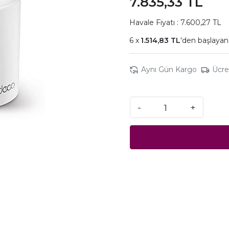
7.835,33 TL
Havale Fiyatı : 7.600,27 TL
1.514,83 TL
'den başlayan 
Aynı Gün Kargo
Ücre
-
+