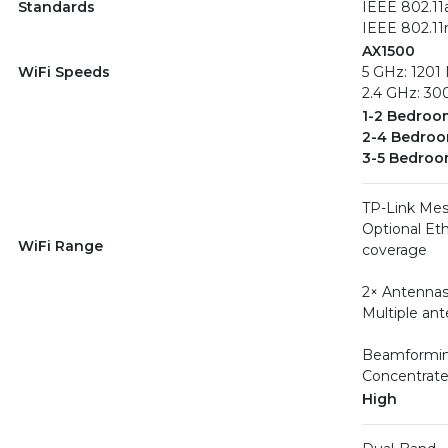
Standards
IEEE 802.11
IEEE 802.11
AX1500
WiFi Speeds
5 GHz: 1201 
2.4 GHz: 30
1-2 Bedroo
2-4 Bedroo
3-5 Bedroo
TP-Link Me
Optional Eth
WiFi Range
coverage
2× Antennas 
Multiple ant
Beamformi
Concentrates
High