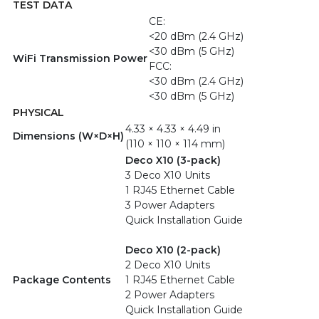
TEST DATA
CE:
<20 dBm (2.4 GHz)
<30 dBm (5 GHz)
WiFi Transmission Power
FCC:
<30 dBm (2.4 GHz)
<30 dBm (5 GHz)
PHYSICAL
4.33 × 4.33 × 4.49 in
Dimensions (W×D×H)
(110 × 110 × 114 mm)
Deco X10 (3-pack)
3 Deco X10 Units
1 RJ45 Ethernet Cable
3 Power Adapters
Quick Installation Guide
Deco X10 (2-pack)
2 Deco X10 Units
Package Contents
1 RJ45 Ethernet Cable
2 Power Adapters
Quick Installation Guide