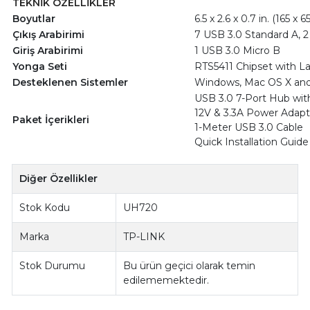
TEKNİK ÖZELLİKLER
Boyutlar
6.5 x 2.6 x 0.7 in. (165 x 
Çıkış Arabirimi
7 USB 3.0 Standard A, 2
Giriş Arabirimi
1 USB 3.0 Micro B
Yonga Seti
RTS5411 Chipset with L
Desteklenen Sistemler
Windows, Mac OS X and
USB 3.0 7-Port Hub wit
12V & 3.3A Power Adapt
Paket İçerikleri
1-Meter USB 3.0 Cable
Quick Installation Guide
Diğer Özellikler
Stok Kodu
UH720
Marka
TP-LINK
Stok Durumu
Bu ürün geçici olarak temin
edilememektedir.