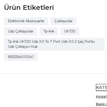
Ürün Etiketleri
Elektronik Aksesuarlar
Çoklayıcılar
Usb Çoklayıcılar
Tp-lınk
Uh720
Tp-link Uh720 Usb 3.0 To 7 Port Usb 3.0 2 Şarj Portlu
Usb Çoklayıcı Hub
6935364010041
KAT
Kişisel
Baskı 