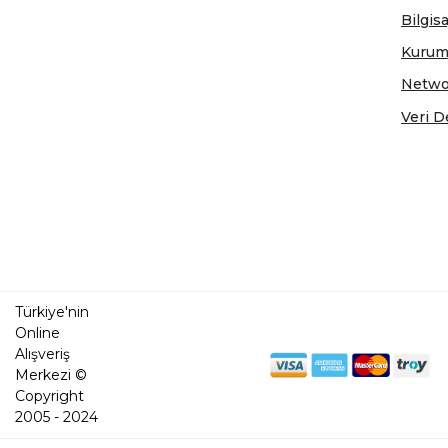
Bilgis
Kurum
Netwo
Veri D
Türkiye'nin
Online
Alışveriş
Merkezi ©
Copyright
2005 - 2024