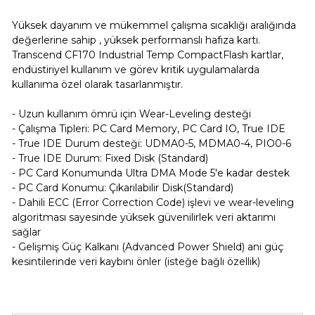
Yüksek dayanım ve mükemmel çalışma sıcaklığı aralığında
değerlerine sahip , yüksek performanslı hafıza kartı.
Transcend CF170 Industrial Temp CompactFlash kartlar,
endüstiriyel kullanım ve görev kritik uygulamalarda
kullanıma özel olarak tasarlanmıştır.
- Uzun kullanım ömrü için Wear-Leveling desteği
- Çalışma Tipleri: PC Card Memory, PC Card IO, True IDE
- True IDE Durum desteği: UDMA0-5, MDMA0-4, PIO0-6
- True IDE Durum: Fixed Disk (Standard)
- PC Card Konumunda Ultra DMA Mode 5'e kadar destek
- PC Card Konumu: Çıkarılabilir Disk(Standard)
- Dahili ECC (Error Correction Code) işlevi ve wear-leveling
algoritması sayesinde yüksek güvenilirlek veri aktarımı
sağlar
- Gelişmiş Güç Kalkanı (Advanced Power Shield) ani güç
kesintilerinde veri kaybını önler (isteğe bağlı özellik)