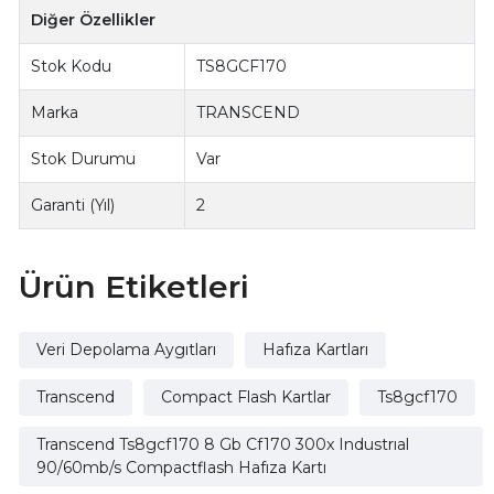
Diğer Özellikler
Stok Kodu
TS8GCF170
Marka
TRANSCEND
Stok Durumu
Var
Garanti (Yıl)
2
Ürün Etiketleri
Veri Depolama Aygıtları
Hafıza Kartları
Transcend
Compact Flash Kartlar
Ts8gcf170
Transcend Ts8gcf170 8 Gb Cf170 300x Industrıal
90/60mb/s Compactflash Hafıza Kartı