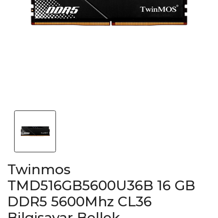
Twinmos
TMD516GB5600U36B 16 GB
DDR5 5600Mhz CL36
Bilgisayar Bellek