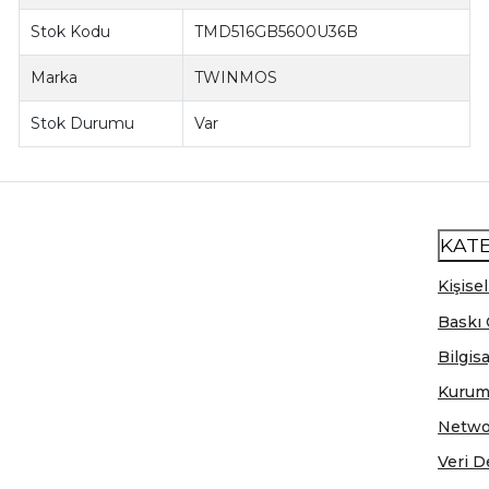
Stok Kodu
TMD516GB5600U36B
Marka
TWINMOS
Stok Durumu
Var
KAT
Kişisel
Baskı 
Bilgis
Kurum
Netwo
Veri D