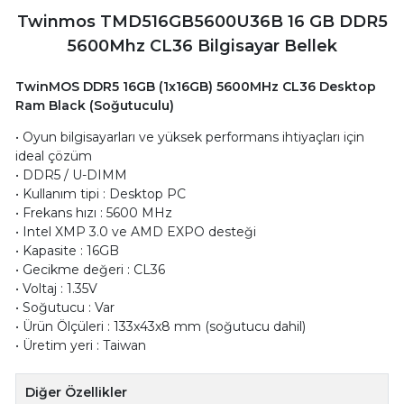
Twinmos TMD516GB5600U36B 16 GB DDR5
5600Mhz CL36 Bilgisayar Bellek
TwinMOS DDR5 16GB (1x16GB) 5600MHz CL36 Desktop
Ram Black (Soğutuculu)
• Oyun bilgisayarları ve yüksek performans ihtiyaçları için
ideal çözüm
• DDR5 / U-DIMM
• Kullanım tipi : Desktop PC
• Frekans hızı : 5600 MHz
• Intel XMP 3.0 ve AMD EXPO desteği
• Kapasite : 16GB
• Gecikme değeri : CL36
• Voltaj : 1.35V
• Soğutucu : Var
• Ürün Ölçüleri : 133x43x8 mm (soğutucu dahil)
• Üretim yeri : Taiwan
Diğer Özellikler