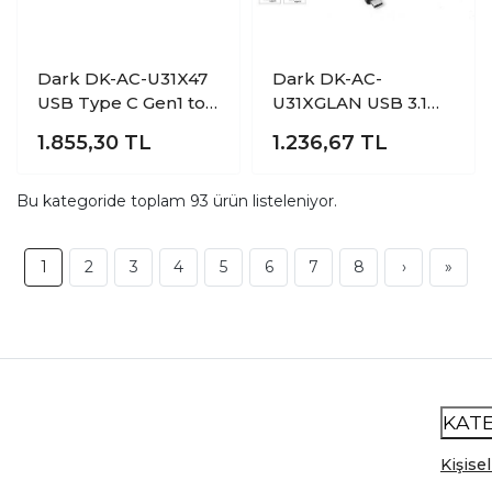
Dark DK-AC-U31X47
Dark DK-AC-
USB Type C Gen1 to
U31XGLAN USB 3.1
HDMI ETHERNET
Type C to 10/100/1000
1.855,30
TL
1.236,67
TL
Usb PD 100W Dock
Gigabit Lan Ethernet
Station
Dönüştürücü
Bu kategoride toplam
93
ürün listeleniyor.
1
2
3
4
5
6
7
8
›
»
KAT
Kişisel