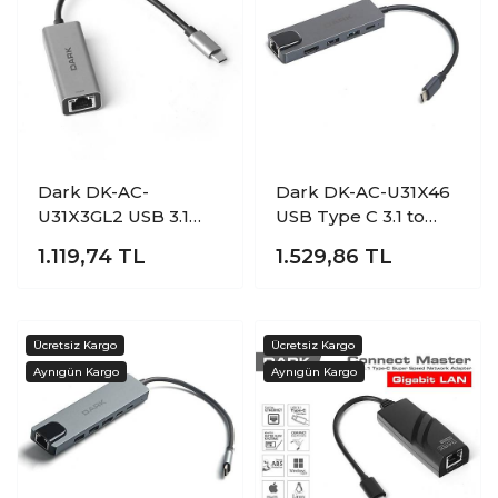
Dark DK-AC-
Dark DK-AC-U31X46
U31X3GL2 USB 3.1
USB Type C 3.1 to
Type C to Gigabit
HDMI ETHERNET
1.119,74
TL
1.529,86
TL
Lan USB Ethernet
Usb PD 65W Dock
Adaptör
Station