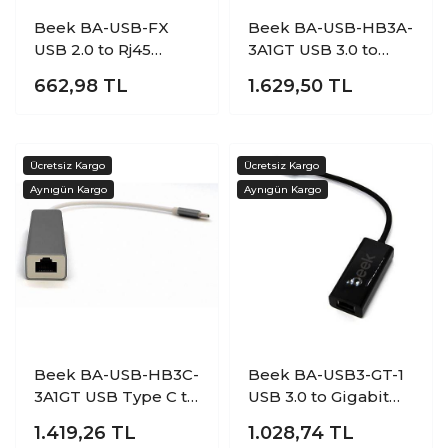
Beek BA-USB-FX
Beek BA-USB-HB3A-
USB 2.0 to Rj45
3A1GT USB 3.0 to
10/100 Ethernet USB
RJ45 Gigabit Lan 3
662,98
TL
1.629,50
TL
Ethernet Ağ
Port USB Ethernet
Adaptörü
Adaptörü
Beek BA-USB-HB3C-
Beek BA-USB3-GT-1
3A1GT USB Type C to
USB 3.0 to Gigabit
RJ45 Gigabit Lan 3
Ethernet Erkek-Dişi
1.419,26
TL
1.028,74
TL
Port USB Ethernet
Usb Ethernet