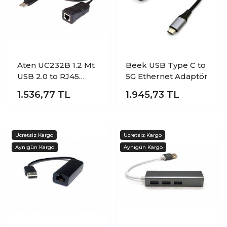
Aten UC232B 1.2 Mt
Beek USB Type C to
USB 2.0 to RJ45
5G Ethernet Adaptör
Gigabit Ethernet
1.536,77
TL
1.945,73
TL
USB Ethernet Ağ
Adaptörü