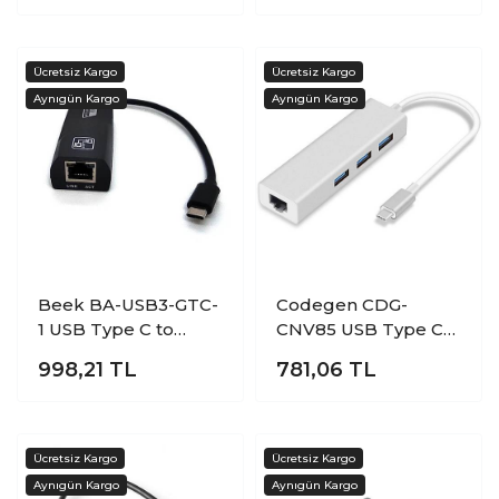
Adaptörü
Adaptörü
Beek BA-USB3-GTC-
Codegen CDG-
1 USB Type C to
CNV85 USB Type C
Gigabit Ethernet
to Gigabit RJ45 3
998,21
TL
781,06
TL
Erkek-Dişi REALTEK
Port USB 3.0 Usb
8153 USB Ethernet
Ethernet Adaptör
Adaptör