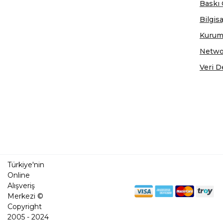
Baskı 
Bilgis
Kurum
Netwo
Veri D
Türkiye'nin
Online
Alışveriş
Merkezi ©
Copyright
2005 - 2024