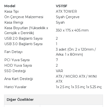
Model
VS115F
Kasa Tipi
ATX TOWER
Ön Çerçeve Malzemesi
Siyah Çerçeve
Kasa Rengi
Siyah
Kasa Boyutları (Yükseklik x
350 x 175 x 405 mm
Genişlik x Derinlik)
USB 2.0 Bağlantı Sayısı
2
USB 3.0 Bağlantı Sayısı
1
3 adet (Ön: 2 x 120mm /
Fan Detayı
Arka: 1 x 80mm)
PCI Yuva Sayısı
7
HDD Yuva Sayısı
2
SSD Desteği
VAR
ATX / MICRO ATX / MINI
Ana Kart Desteği
ATX
Harici Yuvalar
1x 2.5 inç 1x 3.5 inç 1x 5.25 inç
Diğer Özellikler