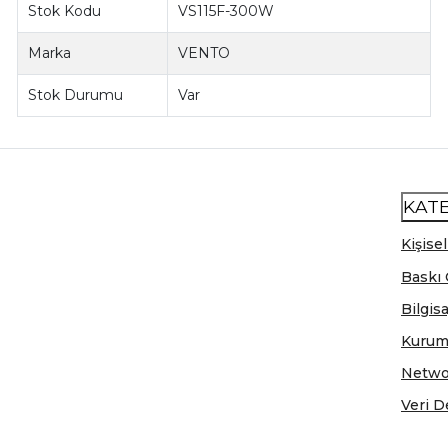
Stok Kodu
VS115F-300W
Marka
VENTO
Stok Durumu
Var
KAT
Kişisel
Baskı 
Bilgis
Kurum
Netwo
Veri D