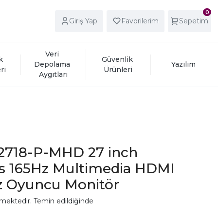
0
Giriş Yap
Favorilerim
Sepetim
Veri 
k 
Güvenlik 
Depolama 
Yazılım
ri
Ürünleri
Aygıtları
2718-P-MHD 27 inch
s 165Hz Multimedia HDMI
z Oyuncu Monitör
mektedir. Temin edildiğinde