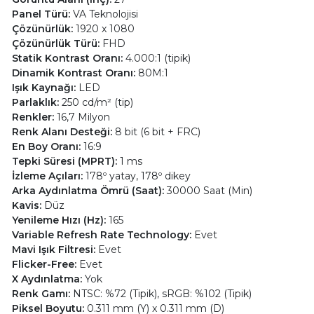
Panel Türü:
VA Teknolojisi
Çözünürlük:
1920 x 1080
Çözünürlük Türü:
FHD
Statik Kontrast Oranı:
4.000:1 (tipik)
Dinamik Kontrast Oranı:
80M:1
Işık Kaynağı:
LED
Parlaklık:
250 cd/m² (tip)
Renkler:
16,7 Milyon
Renk Alanı Desteği:
8 bit (6 bit + FRC)
En Boy Oranı:
16:9
Tepki Süresi (MPRT):
1 ms
İzleme Açıları:
178º yatay, 178º dikey
Arka Aydınlatma Ömrü (Saat):
30000 Saat (Min)
Kavis:
Düz
Yenileme Hızı (Hz):
165
Variable Refresh Rate Technology:
Evet
Mavi Işık Filtresi:
Evet
Flicker-Free:
Evet
X Aydınlatma:
Yok
Renk Gamı:
NTSC: %72 (Tipik), sRGB: %102 (Tipik)
Piksel Boyutu:
0.311 mm (Y) x 0.311 mm (D)