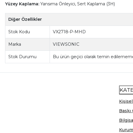
Yüzey Kaplama:
Yansıma Önleyici, Sert Kaplama (3H)
Diğer Özellikler
Stok Kodu
VX2718-P-MHD
Marka
VIEWSONIC
Stok Durumu
Bu ürün geçici olarak temin edilememe
KAT
Kişisel
Baskı 
Bilgis
Kurum