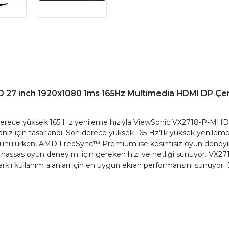
 27 inch 1920x1080 1ms 165Hz Multimedia HDMI DP Çe
 derece yüksek 165 Hz yenileme hızıyla ViewSonic VX2718-P-MHD, 
ız için tasarlandı. Son derece yüksek 165 Hz’lik yüksek yenileme 
unulurken, AMD FreeSync™ Premium ise kesintisiz oyun deneyimi 
r hassas oyun deneyimi için gereken hızı ve netliği sunuyor. V
klı kullanım alanları için en uygun ekran performansını sunuyor. B