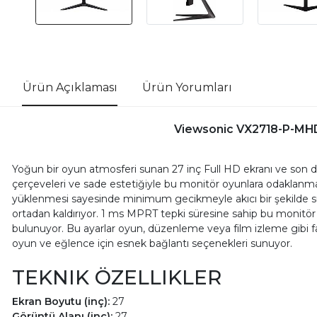
Ürün Açıklaması
Ürün Yorumları
Viewsonic VX2718-P-MHD
Yoğun bir oyun atmosferi sunan 27 inç Full HD ekranı ve son
çerçeveleri ve sade estetiğiyle bu monitör oyunlara odaklanman
yüklenmesi sayesinde minimum gecikmeyle akıcı bir şekilde s
ortadan kaldırıyor. 1 ms MPRT tepki süresine sahip bu monitö
bulunuyor. Bu ayarlar oyun, düzenleme veya film izleme gibi far
oyun ve eğlence için esnek bağlantı seçenekleri sunuyor.
TEKNIK ÖZELLIKLER
Ekran Boyutu (inç):
27
Görüntü Alanı (inç):
27