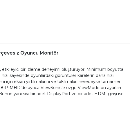
rçevesiz Oyuncu Monitör
etkileyici bir izleme deneyimi oluşturuyor. Minimum boyutta
hızı sayesinde oyunlardaki görüntüler karelerin daha hızlı
için ekran yırtılmalarını ve takılmaları neredeyse tamamen
X2718-P-MHD’de ayrıca ViewSonic’e özgü ViewMode ön ayarları
unun yanı sıra bir adet DisplayPort ve bir adet HDMI girişi ise