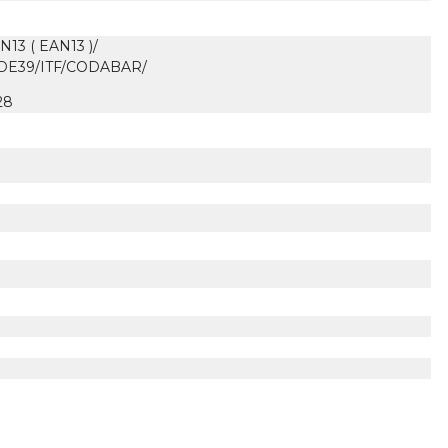
13 ( EAN13 )/
DE39/ITF/CODABAR/
28