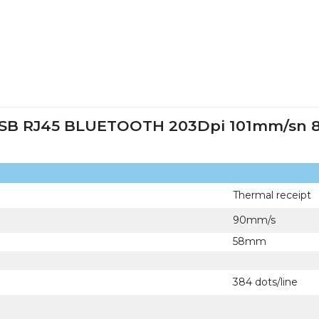
USB RJ45 BLUETOOTH 203Dpi 101mm/sn 
Thermal receipt
90mm/s
58mm
384 dots/line