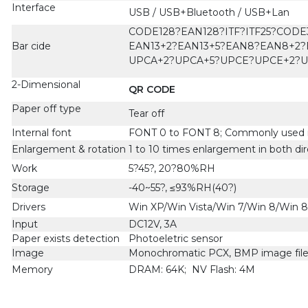
Interface
USB / USB+Bluetooth / USB+Lan
CODE128?EAN128?ITF?ITF25?COD
Bar cide
EAN13+2?EAN13+5?EAN8?EAN8+2
UPCA+2?UPCA+5?UPCE?UPCE+2?UP
2-Dimensional
QR CODE
Paper off type
Tear off
Internal font
FONT 0 to FONT 8; Commonly used in
Enlargement & rotation
1 to 10 times enlargement in both dire
Work
5?45?, 20?80%RH
Storage
-40~55?, ≤93%RH(40?)
Drivers
Win XP/Win Vista/Win 7/Win 8/Win 8.
Input
DC12V, 3A
Paper exists detection
Photoeletric sensor
Image
Monochromatic PCX, BMP image file
Memory
DRAM: 64K; NV Flash: 4M