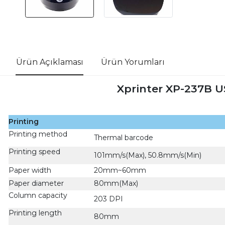
Ürün Açıklaması
Ürün Yorumları
Xprinter XP-237B 
Printing
Printing method
Thermal barcode
Printing speed
101mm/s(Max), 50.8mm/s(Min)
Paper width
20mm~60mm
Paper diameter
80mm(Max)
Column capacity
203 DPI
Printing length
80mm