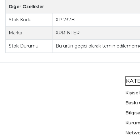
Diğer Özellikler
Stok Kodu
XP-237B
Marka
XPRINTER
Stok Durumu
Bu ürün geçici olarak temin edilememe
KAT
Kişisel
Baskı 
Bilgis
Kurum
Netwo