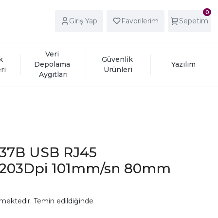
0
Giriş Yap
Favorilerim
Sepetim
Veri 
k 
Güvenlik 
Depolama 
Yazılım
ri
Ürünleri
Aygıtları
237B USB RJ45
203Dpi 101mm/sn 80mm
mektedir. Temin edildiğinde