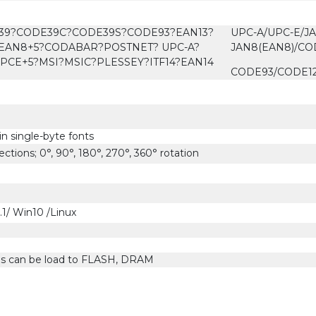
E39?CODE39C?CODE39S?CODE93?EAN13?
UPC-A/UPC-E/JAN
?EAN8+5?CODABAR?POSTNET? UPC-A?
JAN8(EAN8)/CO
CE+5?MSI?MSIC?PLESSEY?ITF14?EAN14
CODE93/CODE1
 single-byte fonts
ctions; 0°, 90°, 180°, 270°, 360° rotation
1/ Win10 /Linux
s can be load to FLASH, DRAM