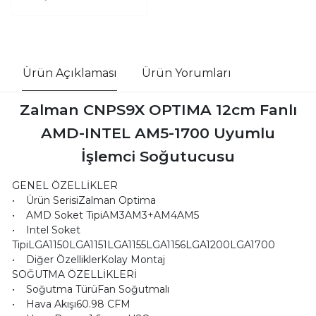
Ürün Açıklaması
Ürün Yorumları
Zalman CNPS9X OPTIMA 12cm Fanlı
AMD-INTEL AM5-1700 Uyumlu
İşlemci Soğutucusu
GENEL ÖZELLİKLER
• Ürün SerisiZalman Optima
• AMD Soket TipiAM3AM3+AM4AM5
• Intel Soket
TipiLGA1150LGA1151LGA1155LGA1156LGA1200LGA1700
• Diğer ÖzelliklerKolay Montaj
SOĞUTMA ÖZELLİKLERİ
• Soğutma TürüFan Soğutmalı
• Hava Akışı60.98 CFM