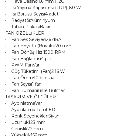
• Hava Basıncı1.6 mm H2O
• Isı Yayma Kapasitesi (TDP)180 W
• Isı Borusu Sayısı4 adet
• RadyatörAlüminyum
• Taban PlakasıBakır
FAN ÖZELLİKLERİ
• Fan Ses Seviyesi26 dBA
• Fan Boyutu (Büyük)120 mm
• Fan Dönüş Hızı1500 RPM
• Fan Bağlantısı4 pin
• PWM FanVar
• Güç Tüketimi (Fan)2.16 W
• Fan Ömrü40 bin saat
• Fan Sayısı1 fanlı
• Fan RulmanıRifle Rulmanlı
TASARIM VE ÖLÇÜLER
• AydınlatmaVar
• Aydınlatma TürüLED
• Renk SeçenekleriSiyah
• Uzunluk123 mm
• Genişlik72 mm
• Yükseklik156 mm