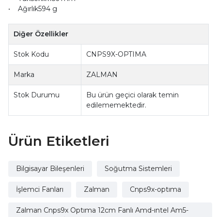
• Ağırlık594 g
Diğer Özellikler
Stok Kodu
CNPS9X-OPTIMA
Marka
ZALMAN
Stok Durumu
Bu ürün geçici olarak temin
edilememektedir.
Ürün Etiketleri
Bilgisayar Bileşenleri
Soğutma Sistemleri
İşlemci Fanları
Zalman
Cnps9x-optıma
Zalman Cnps9x Optıma 12cm Fanlı Amd-ıntel Am5-